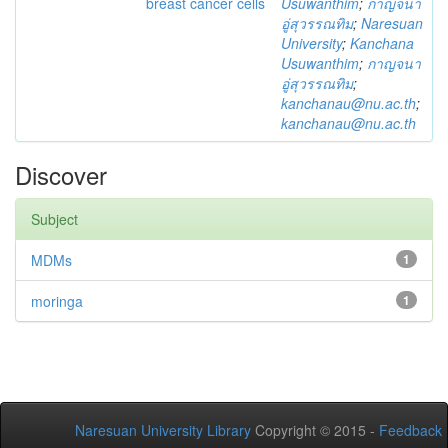
breast cancer cells
Usuwanthim
;
กาญจนา
อู่สุวรรณทิม
;
Naresuan
University
;
Kanchana
Usuwanthim
;
กาญจนา
อู่สุวรรณทิม
;
kanchanau@nu.ac.th
;
kanchanau@nu.ac.th
Discover
Subject
MDMs
1
moringa
1
Naresuan University Library
Copyright © 2015 -
Feedback