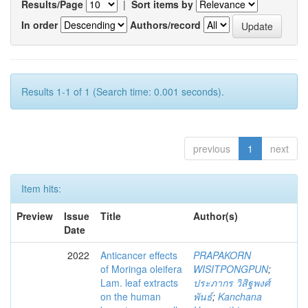
Results/Page
|
Sort items by
In order
Authors/record
Results 1-1 of 1 (Search time: 0.001 seconds).
previous
1
next
Item hits:
Preview
Issue
Title
Author(s)
Date
2022
Anticancer effects
PRAPAKORN
of Moringa oleifera
WISITPONGPUN
;
Lam. leaf extracts
ประภากร วิสิฐพงศ์
on the human
พันธ์
;
Kanchana