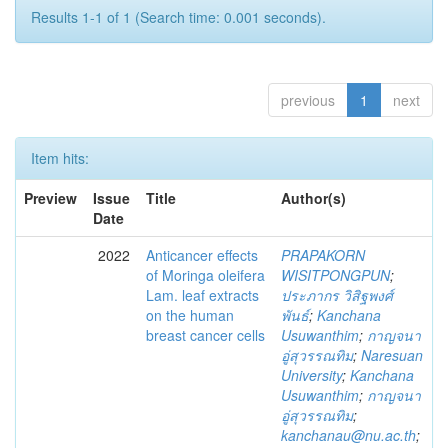
Results 1-1 of 1 (Search time: 0.001 seconds).
previous
1
next
Item hits:
Preview
Issue
Title
Author(s)
Date
2022
Anticancer effects
PRAPAKORN
of Moringa oleifera
WISITPONGPUN
;
Lam. leaf extracts
ประภากร วิสิฐพงศ์
on the human
พันธ์
;
Kanchana
breast cancer cells
Usuwanthim
;
กาญจนา
อู่สุวรรณทิม
;
Naresuan
University
;
Kanchana
Usuwanthim
;
กาญจนา
อู่สุวรรณทิม
;
kanchanau@nu.ac.th
;