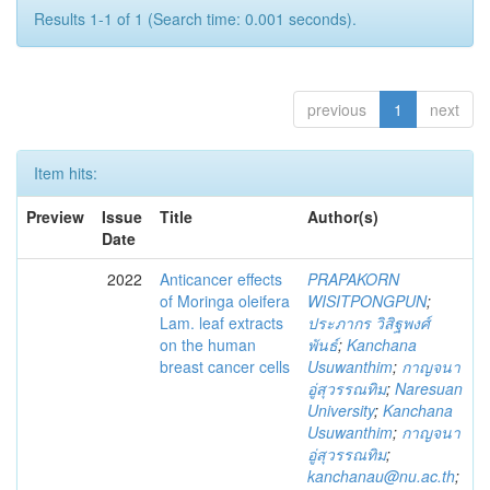
Results 1-1 of 1 (Search time: 0.001 seconds).
previous
1
next
Item hits:
Preview
Issue
Title
Author(s)
Date
2022
Anticancer effects
PRAPAKORN
of Moringa oleifera
WISITPONGPUN
;
Lam. leaf extracts
ประภากร วิสิฐพงศ์
on the human
พันธ์
;
Kanchana
breast cancer cells
Usuwanthim
;
กาญจนา
อู่สุวรรณทิม
;
Naresuan
University
;
Kanchana
Usuwanthim
;
กาญจนา
อู่สุวรรณทิม
;
kanchanau@nu.ac.th
;