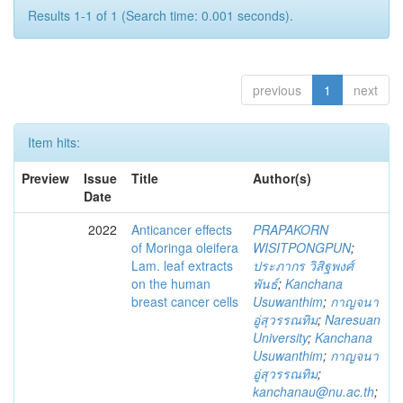
Results 1-1 of 1 (Search time: 0.001 seconds).
previous
1
next
Item hits:
Preview
Issue
Title
Author(s)
Date
2022
Anticancer effects
PRAPAKORN
of Moringa oleifera
WISITPONGPUN
;
Lam. leaf extracts
ประภากร วิสิฐพงศ์
on the human
พันธ์
;
Kanchana
breast cancer cells
Usuwanthim
;
กาญจนา
อู่สุวรรณทิม
;
Naresuan
University
;
Kanchana
Usuwanthim
;
กาญจนา
อู่สุวรรณทิม
;
kanchanau@nu.ac.th
;