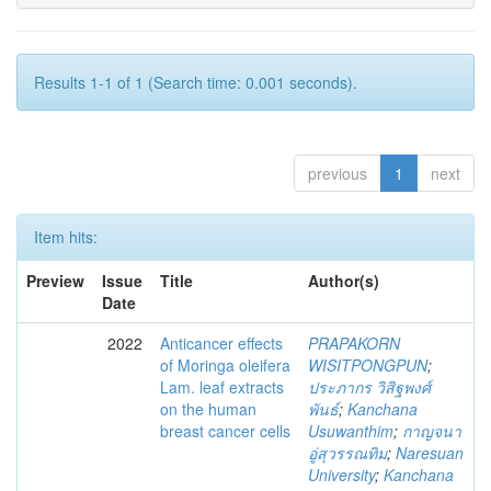
Results 1-1 of 1 (Search time: 0.001 seconds).
previous
1
next
Item hits:
Preview
Issue
Title
Author(s)
Date
2022
Anticancer effects
PRAPAKORN
of Moringa oleifera
WISITPONGPUN
;
Lam. leaf extracts
ประภากร วิสิฐพงศ์
on the human
พันธ์
;
Kanchana
breast cancer cells
Usuwanthim
;
กาญจนา
อู่สุวรรณทิม
;
Naresuan
University
;
Kanchana