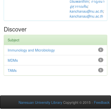
Usuwanthim
;
กาญจนา
อู่สุวรรณทิม
;
kanchanau@nu.ac.th
;
kanchanau@nu.ac.th
Discover
Subject
Immunology and Microbiology
1
MDMs
1
TAMs
1
Naresuan University Library
Copyright © 2015 -
Feedback