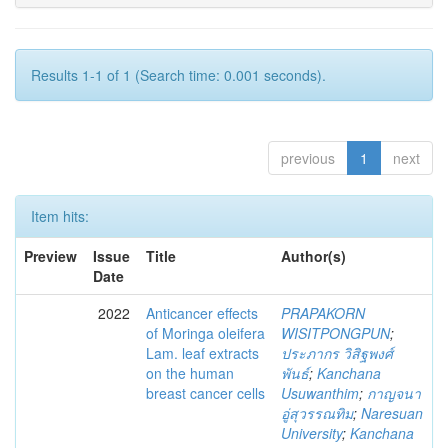
Results 1-1 of 1 (Search time: 0.001 seconds).
previous
1
next
Item hits:
Preview
Issue
Title
Author(s)
Date
2022
Anticancer effects
PRAPAKORN
of Moringa oleifera
WISITPONGPUN
;
Lam. leaf extracts
ประภากร วิสิฐพงศ์
on the human
พันธ์
;
Kanchana
breast cancer cells
Usuwanthim
;
กาญจนา
อู่สุวรรณทิม
;
Naresuan
University
;
Kanchana