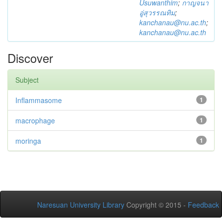
Usuwanthim
;
กาญจนา
อู่สุวรรณทิม
;
kanchanau@nu.ac.th
;
kanchanau@nu.ac.th
Discover
Subject
Inflammasome
1
macrophage
1
moringa
1
Naresuan University Library
Copyright © 2015 -
Feedback