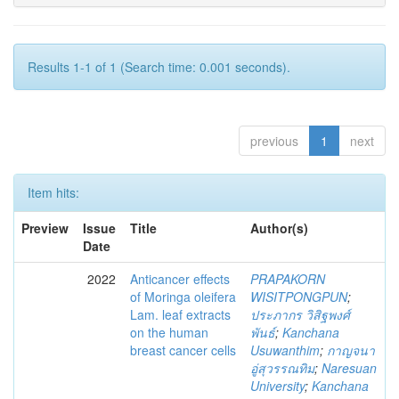
Results 1-1 of 1 (Search time: 0.001 seconds).
previous
1
next
Item hits:
Preview
Issue
Title
Author(s)
Date
2022
Anticancer effects
PRAPAKORN
of Moringa oleifera
WISITPONGPUN
;
Lam. leaf extracts
ประภากร วิสิฐพงศ์
on the human
พันธ์
;
Kanchana
breast cancer cells
Usuwanthim
;
กาญจนา
อู่สุวรรณทิม
;
Naresuan
University
;
Kanchana