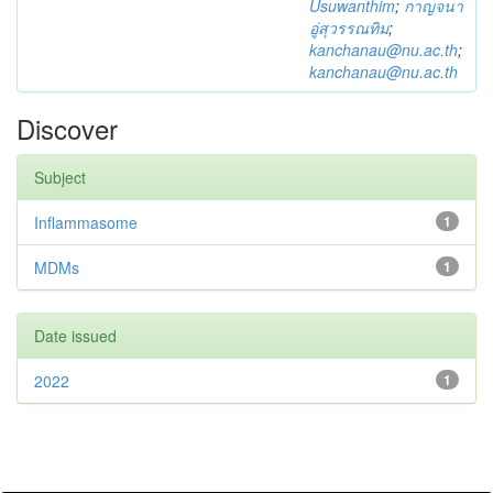
Usuwanthim
;
กาญจนา
อู่สุวรรณทิม
;
kanchanau@nu.ac.th
;
kanchanau@nu.ac.th
Discover
Subject
Inflammasome
1
MDMs
1
Date issued
2022
1