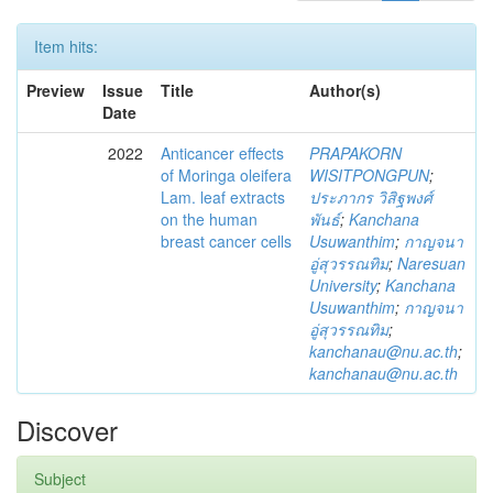
Item hits:
Preview
Issue
Title
Author(s)
Date
2022
Anticancer effects
PRAPAKORN
of Moringa oleifera
WISITPONGPUN
;
Lam. leaf extracts
ประภากร วิสิฐพงศ์
on the human
พันธ์
;
Kanchana
breast cancer cells
Usuwanthim
;
กาญจนา
อู่สุวรรณทิม
;
Naresuan
University
;
Kanchana
Usuwanthim
;
กาญจนา
อู่สุวรรณทิม
;
kanchanau@nu.ac.th
;
kanchanau@nu.ac.th
Discover
Subject