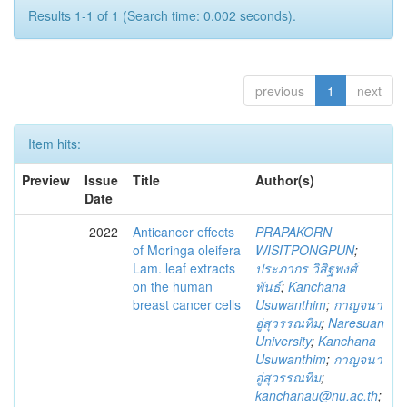
Results 1-1 of 1 (Search time: 0.002 seconds).
previous
1
next
Item hits:
Preview
Issue
Title
Author(s)
Date
2022
Anticancer effects
PRAPAKORN
of Moringa oleifera
WISITPONGPUN
;
Lam. leaf extracts
ประภากร วิสิฐพงศ์
on the human
พันธ์
;
Kanchana
breast cancer cells
Usuwanthim
;
กาญจนา
อู่สุวรรณทิม
;
Naresuan
University
;
Kanchana
Usuwanthim
;
กาญจนา
อู่สุวรรณทิม
;
kanchanau@nu.ac.th
;