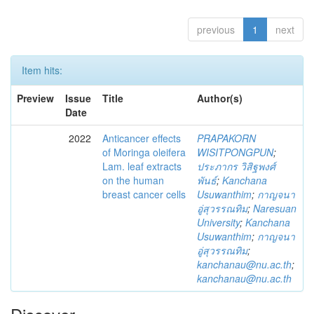
previous
1
next
Item hits:
Preview
Issue
Title
Author(s)
Date
2022
Anticancer effects
PRAPAKORN
of Moringa oleifera
WISITPONGPUN
;
Lam. leaf extracts
ประภากร วิสิฐพงศ์
on the human
พันธ์
;
Kanchana
breast cancer cells
Usuwanthim
;
กาญจนา
อู่สุวรรณทิม
;
Naresuan
University
;
Kanchana
Usuwanthim
;
กาญจนา
อู่สุวรรณทิม
;
kanchanau@nu.ac.th
;
kanchanau@nu.ac.th