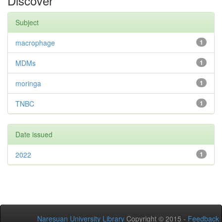
Discover
Subject
macrophage
1
MDMs
1
moringa
1
TNBC
1
Date issued
2022
1
Naresuan University Library
Copyright © 2015 -
Feedback