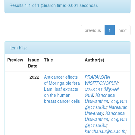
Results 1-1 of 1 (Search time: 0.001 seconds).
previous
1
next
Item hits:
Preview
Issue
Title
Author(s)
Date
2022
Anticancer effects
PRAPAKORN
of Moringa oleifera
WISITPONGPUN
;
Lam. leaf extracts
ประภากร วิสิฐพงศ์
on the human
พันธ์
;
Kanchana
breast cancer cells
Usuwanthim
;
กาญจนา
อู่สุวรรณทิม
;
Naresuan
University
;
Kanchana
Usuwanthim
;
กาญจนา
อู่สุวรรณทิม
;
kanchanau@nu.ac.th
;