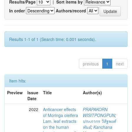
Results/Page
|
Sort items by
In order
Authors/record
Results 1-1 of 1 (Search time: 0.001 seconds).
previous
1
next
Item hits:
Preview
Issue
Title
Author(s)
Date
2022
Anticancer effects
PRAPAKORN
of Moringa oleifera
WISITPONGPUN
;
Lam. leaf extracts
ประภากร วิสิฐพงศ์
on the human
พันธ์
;
Kanchana