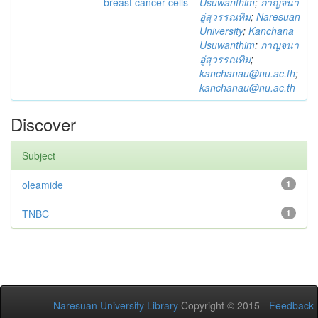
breast cancer cells
Usuwanthim
;
กาญจนา
อู่สุวรรณทิม
;
Naresuan
University
;
Kanchana
Usuwanthim
;
กาญจนา
อู่สุวรรณทิม
;
kanchanau@nu.ac.th
;
kanchanau@nu.ac.th
Discover
Subject
oleamide
1
TNBC
1
Naresuan University Library
Copyright © 2015 -
Feedback