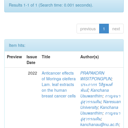
Results 1-1 of 1 (Search time: 0.001 seconds).
previous
1
next
Item hits:
Preview
Issue
Title
Author(s)
Date
2022
Anticancer effects
PRAPAKORN
of Moringa oleifera
WISITPONGPUN
;
Lam. leaf extracts
ประภากร วิสิฐพงศ์
on the human
พันธ์
;
Kanchana
breast cancer cells
Usuwanthim
;
กาญจนา
อู่สุวรรณทิม
;
Naresuan
University
;
Kanchana
Usuwanthim
;
กาญจนา
อู่สุวรรณทิม
;
kanchanau@nu.ac.th
;