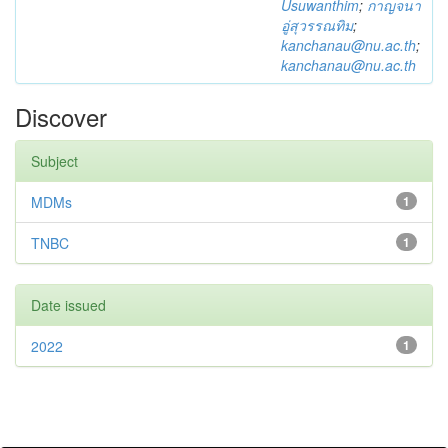
Usuwanthim
;
กาญจนา
อู่สุวรรณทิม
;
kanchanau@nu.ac.th
;
kanchanau@nu.ac.th
Discover
Subject
MDMs
1
TNBC
1
Date issued
2022
1