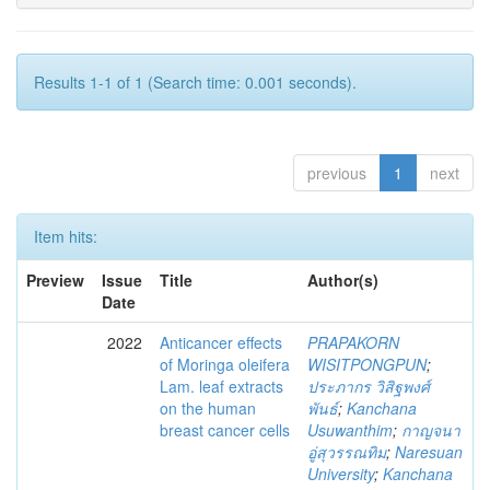
Results 1-1 of 1 (Search time: 0.001 seconds).
previous
1
next
Item hits:
Preview
Issue
Title
Author(s)
Date
2022
Anticancer effects
PRAPAKORN
of Moringa oleifera
WISITPONGPUN
;
Lam. leaf extracts
ประภากร วิสิฐพงศ์
on the human
พันธ์
;
Kanchana
breast cancer cells
Usuwanthim
;
กาญจนา
อู่สุวรรณทิม
;
Naresuan
University
;
Kanchana