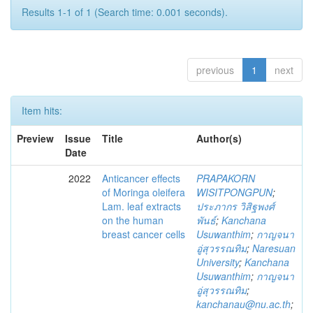
Results 1-1 of 1 (Search time: 0.001 seconds).
previous
1
next
Item hits:
Preview
Issue
Title
Author(s)
Date
2022
Anticancer effects
PRAPAKORN
of Moringa oleifera
WISITPONGPUN
;
Lam. leaf extracts
ประภากร วิสิฐพงศ์
on the human
พันธ์
;
Kanchana
breast cancer cells
Usuwanthim
;
กาญจนา
อู่สุวรรณทิม
;
Naresuan
University
;
Kanchana
Usuwanthim
;
กาญจนา
อู่สุวรรณทิม
;
kanchanau@nu.ac.th
;