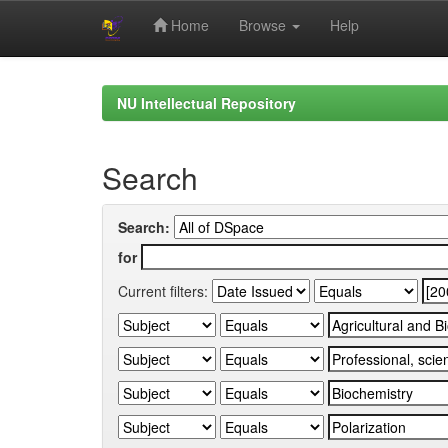
Home
Browse
Help
Skip
navigation
NU Intellectual Repository
Search
Search:
for
Current filters: