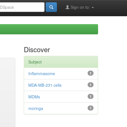
Sign on to:
Discover
Subject
Inflammasome
1
MDA-MB-231 cells
1
MDMs
1
moringa
1