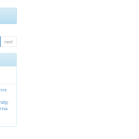
next
ากร
sity
;
วรรณ