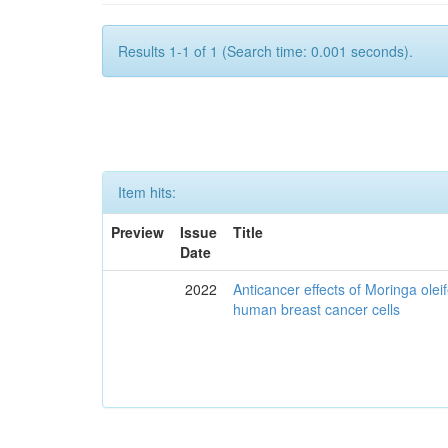
Results 1-1 of 1 (Search time: 0.001 seconds).
Item hits:
Preview
Issue
Title
Date
2022
Anticancer effects of Moringa olei
human breast cancer cells