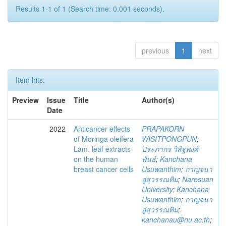
Results 1-1 of 1 (Search time: 0.001 seconds).
previous
1
next
Item hits:
Preview
Issue
Title
Author(s)
Date
2022
Anticancer effects
PRAPAKORN
of Moringa oleifera
WISITPONGPUN
;
Lam. leaf extracts
ประภากร วิสิฐพงศ์
on the human
พันธ์
;
Kanchana
breast cancer cells
Usuwanthim
;
กาญจนา
อู่สุวรรณทิม
;
Naresuan
University
;
Kanchana
Usuwanthim
;
กาญจนา
อู่สุวรรณทิม
;
kanchanau@nu.ac.th
;