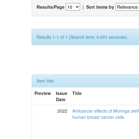
Results/Page
|
Sort items by
Results 1-1 of 1 (Search time: 0.001 seconds).
Item hits:
Preview
Issue
Title
Date
2022
Anticancer effects of Moringa olei
human breast cancer cells