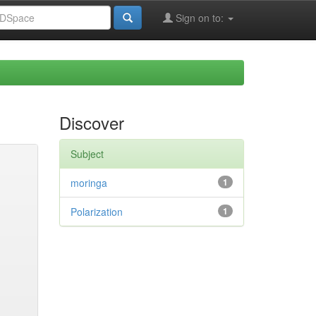
Sign on to:
Discover
Subject
moringa
1
Polarization
1