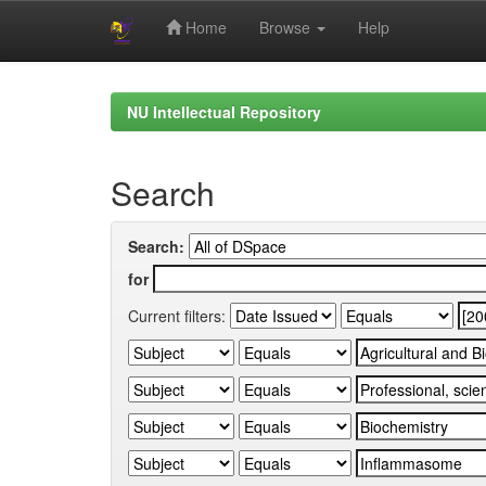
Home
Browse
Help
Skip
navigation
NU Intellectual Repository
Search
Search:
for
Current filters: