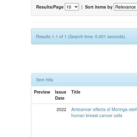
Results/Page
|
Sort items by
Results 1-1 of 1 (Search time: 0.001 seconds).
Item hits:
Preview
Issue
Title
Date
2022
Anticancer effects of Moringa olei
human breast cancer cells