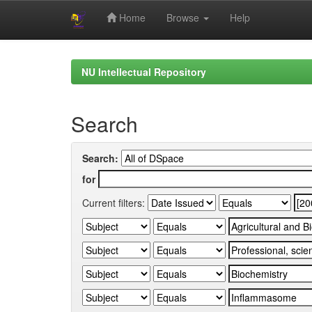
Home
Browse
Help
Skip
navigation
NU Intellectual Repository
Search
Search:
for
Current filters: