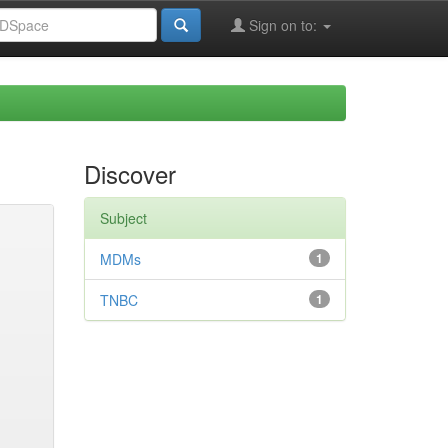
Sign on to:
Discover
Subject
MDMs
1
TNBC
1