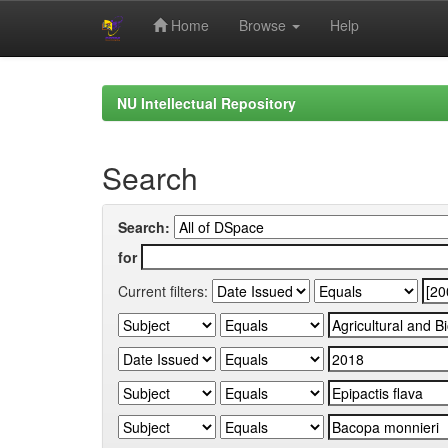
Home
Browse
Help
Skip
navigation
NU Intellectual Repository
Search
Search:
for
Current filters: