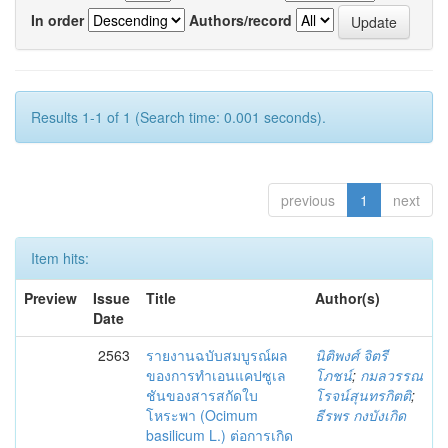
In order
Authors/record
Results 1-1 of 1 (Search time: 0.001 seconds).
previous
1
next
Item hits:
Preview
Issue
Title
Author(s)
Date
2563
รายงานฉบับสมบูรณ์ผล
นิติพงศ์ จิตรี
ของการทำเอนแคปซูเล
โภชน์
;
กมลวรรณ
ชันของสารสกัดใบ
โรจน์สุนทรกิตติ
;
โหระพา (Ocimum
ธีรพร กงบังเกิด
basilicum L.) ต่อการเกิด