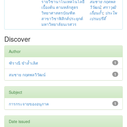
รายวิชานาโนเทคโนโลยี
สมชาย กฤตพล
เบื้องต้น ตามหลักสูตร
วิวัฒน์
;
ศราวุฒิ
วิทยาศาสตรบัณฑิต
เถื่อนถ้ำ
;
ประไพ
สาขาวิชาฟิสิกส์ประยุกต์
เปรมปรีดิ์
มหาวิทยาลัยนเรศวร
Discover
Author
ฑิราณี ขำล้ำเลิศ
1
สมชาย กฤตพลวิวัฒน์
1
Subject
การกระจายของอนุภาค
1
Date issued