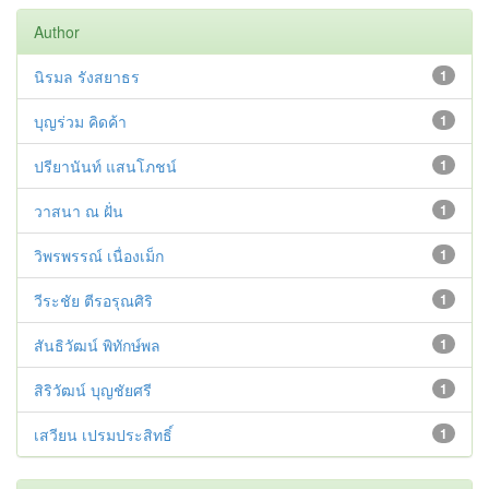
Author
นิรมล รังสยาธร
1
บุญร่วม คิดค้า
1
ปรียานันท์ แสนโภชน์
1
วาสนา ณ ฝั่น
1
วิพรพรรณ์ เนื่องเม็ก
1
วีระชัย ตีรอรุณศิริ
1
สันธิวัฒน์ พิทักษ์พล
1
สิริวัฒน์ บุญชัยศรี
1
เสวียน เปรมประสิทธิ์
1