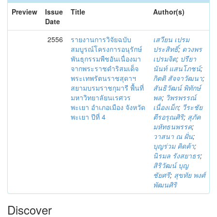
Preview
Issue
Title
Author(s)
Date
2556
รายงานการวิจัยฉบับ
เสวียน เปรม
สมบูรณ์โครงการอนุรักษ์
ประสิทธิ์
;
ดวงพร
พันธุกรรมพืชอันเนื่องมา
เปรมจิต
;
ปรียา
จากพระราชดำริสมเด็จ
นันท์ แสนโภชน์
;
พระเทพรัตนราชสุดาฯ
กิตติ สัจจาวัฒนา
;
สยามบรมราชกุมารี พื้นที่
สันธิวัฒน์ พิทักษ์
มหาวิทยาลัยนเรศวร
พล
;
วิพรพรรณ์
พะเยา อำเภอเมือง จังหวัด
เนื่องเม็ก
;
วีระชัย
พะเยา ปีที่ 4
ตีรอรุณศิริ
;
สุภัค
มหัทธนพรรค
;
วาสนา ณ ฝั่น
;
บุญร่วม คิดค้า
;
นิรมล รังสยาธร
;
สิริวัฒน์ บุญ
ชัยศรี
;
สุขทัย พงศ์
พัฒนศิริ
Discover