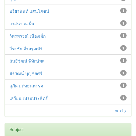
ปรียานันท์ แสนโภชน์
1
วาสนา ณ ฝั่น
1
วิพรพรรณ์ เนื่องเม็ก
1
วีระชัย ตีรอรุณศิริ
1
สันธิวัฒน์ พิทักษ์พล
1
สิริวัฒน์ บุญชัยศรี
1
สุภัค มหัทธนพรรค
1
เสวียน เปรมประสิทธิ์
1
next >
Subject