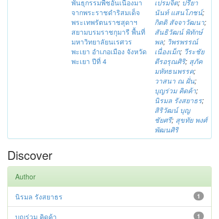
พันธุกรรมพืชอันเนื่องมา
เปรมจิต
;
ปรียา
จากพระราชดำริสมเด็จ
นันท์ แสนโภชน์
;
พระเทพรัตนราชสุดาฯ
กิตติ สัจจาวัฒนา
;
สยามบรมราชกุมารี พื้นที่
สันธิวัฒน์ พิทักษ์
มหาวิทยาลัยนเรศวร
พล
;
วิพรพรรณ์
พะเยา อำเภอเมือง จังหวัด
เนื่องเม็ก
;
วีระชัย
พะเยา ปีที่ 4
ตีรอรุณศิริ
;
สุภัค
มหัทธนพรรค
;
วาสนา ณ ฝั่น
;
บุญร่วม คิดค้า
;
นิรมล รังสยาธร
;
สิริวัฒน์ บุญ
ชัยศรี
;
สุขทัย พงศ์
พัฒนศิริ
Discover
Author
นิรมล รังสยาธร
1
บุญร่วม คิดค้า
1