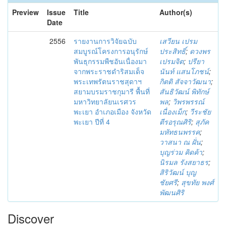
Preview
Issue
Title
Author(s)
Date
2556
รายงานการวิจัยฉบับ
เสวียน เปรม
สมบูรณ์โครงการอนุรักษ์
ประสิทธิ์
;
ดวงพร
พันธุกรรมพืชอันเนื่องมา
เปรมจิต
;
ปรียา
จากพระราชดำริสมเด็จ
นันท์ แสนโภชน์
;
พระเทพรัตนราชสุดาฯ
กิตติ สัจจาวัฒนา
;
สยามบรมราชกุมารี พื้นที่
สันธิวัฒน์ พิทักษ์
มหาวิทยาลัยนเรศวร
พล
;
วิพรพรรณ์
พะเยา อำเภอเมือง จังหวัด
เนื่องเม็ก
;
วีระชัย
พะเยา ปีที่ 4
ตีรอรุณศิริ
;
สุภัค
มหัทธนพรรค
;
วาสนา ณ ฝั่น
;
บุญร่วม คิดค้า
;
นิรมล รังสยาธร
;
สิริวัฒน์ บุญ
ชัยศรี
;
สุขทัย พงศ์
พัฒนศิริ
Discover