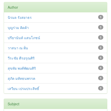
Author
นิรมล รังสยาธร
1
บุญร่วม คิดค้า
1
ปรียานันท์ แสนโภชน์
1
วาสนา ณ ฝั่น
1
วีระชัย ตีรอรุณศิริ
1
สุขทัย พงศ์พัฒนศิริ
1
สุภัค มหัทธนพรรค
1
เสวียน เปรมประสิทธิ์
1
Subject