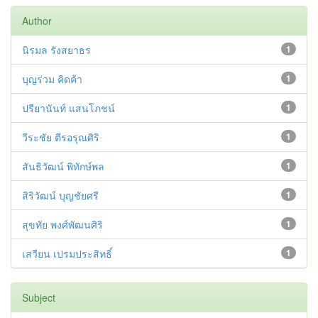
Author
นิรมล รังสยาธร
1
บุญร่วม คิดค้า
1
ปรียานันท์ แสนโภชน์
1
วีระชัย ตีรอรุณศิริ
1
สันธิวัฒน์ พิทักษ์พล
1
สิริวัฒน์ บุญชัยศรี
1
สุขทัย พงศ์พัฒนศิริ
1
เสวียน เปรมประสิทธิ์
1
Subject