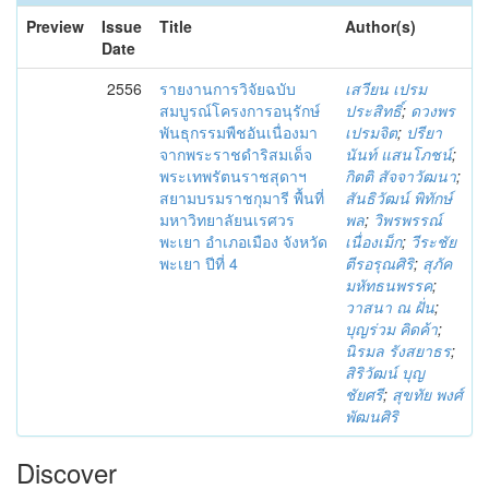
Preview
Issue
Title
Author(s)
Date
2556
รายงานการวิจัยฉบับ
เสวียน เปรม
สมบูรณ์โครงการอนุรักษ์
ประสิทธิ์
;
ดวงพร
พันธุกรรมพืชอันเนื่องมา
เปรมจิต
;
ปรียา
จากพระราชดำริสมเด็จ
นันท์ แสนโภชน์
;
พระเทพรัตนราชสุดาฯ
กิตติ สัจจาวัฒนา
;
สยามบรมราชกุมารี พื้นที่
สันธิวัฒน์ พิทักษ์
มหาวิทยาลัยนเรศวร
พล
;
วิพรพรรณ์
พะเยา อำเภอเมือง จังหวัด
เนื่องเม็ก
;
วีระชัย
พะเยา ปีที่ 4
ตีรอรุณศิริ
;
สุภัค
มหัทธนพรรค
;
วาสนา ณ ฝั่น
;
บุญร่วม คิดค้า
;
นิรมล รังสยาธร
;
สิริวัฒน์ บุญ
ชัยศรี
;
สุขทัย พงศ์
พัฒนศิริ
Discover