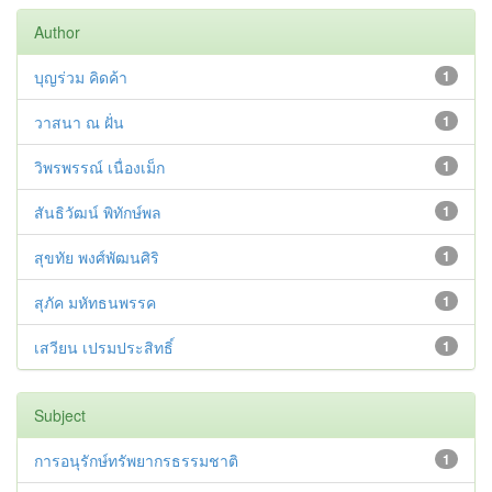
Author
บุญร่วม คิดค้า
1
วาสนา ณ ฝั่น
1
วิพรพรรณ์ เนื่องเม็ก
1
สันธิวัฒน์ พิทักษ์พล
1
สุขทัย พงศ์พัฒนศิริ
1
สุภัค มหัทธนพรรค
1
เสวียน เปรมประสิทธิ์
1
Subject
การอนุรักษ์ทรัพยากรธรรมชาติ
1