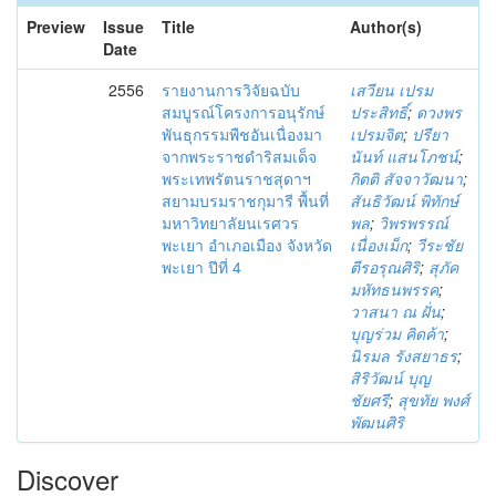
Preview
Issue
Title
Author(s)
Date
2556
รายงานการวิจัยฉบับ
เสวียน เปรม
สมบูรณ์โครงการอนุรักษ์
ประสิทธิ์
;
ดวงพร
พันธุกรรมพืชอันเนื่องมา
เปรมจิต
;
ปรียา
จากพระราชดำริสมเด็จ
นันท์ แสนโภชน์
;
พระเทพรัตนราชสุดาฯ
กิตติ สัจจาวัฒนา
;
สยามบรมราชกุมารี พื้นที่
สันธิวัฒน์ พิทักษ์
มหาวิทยาลัยนเรศวร
พล
;
วิพรพรรณ์
พะเยา อำเภอเมือง จังหวัด
เนื่องเม็ก
;
วีระชัย
พะเยา ปีที่ 4
ตีรอรุณศิริ
;
สุภัค
มหัทธนพรรค
;
วาสนา ณ ฝั่น
;
บุญร่วม คิดค้า
;
นิรมล รังสยาธร
;
สิริวัฒน์ บุญ
ชัยศรี
;
สุขทัย พงศ์
พัฒนศิริ
Discover