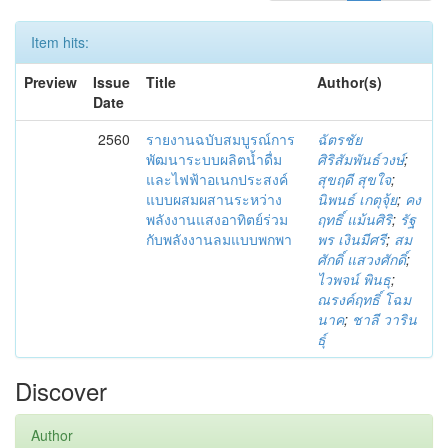
Item hits:
Preview
Issue
Title
Author(s)
Date
2560
รายงานฉบับสมบูรณ์การ
ฉัตรชัย
พัฒนาระบบผลิตน้ำดื่ม
ศิริสัมพันธ์วงษ์
;
และไฟฟ้าอเนกประสงค์
สุขฤดี สุขใจ
;
แบบผสมผสานระหว่าง
นิพนธ์ เกตุจุ้ย
;
คง
พลังงานแสงอาทิตย์ร่วม
ฤทธิ์ แม้นศิริ
;
รัฐ
กับพลังงานลมแบบพกพา
พร เงินมีศรี
;
สม
ศักดิ์ แสวงศักดิ์
;
ไวพจน์ พินธุ
;
ณรงค์ฤทธิ์ โฉม
นาค
;
ชาลี วาริน
ธุ์
Discover
Author