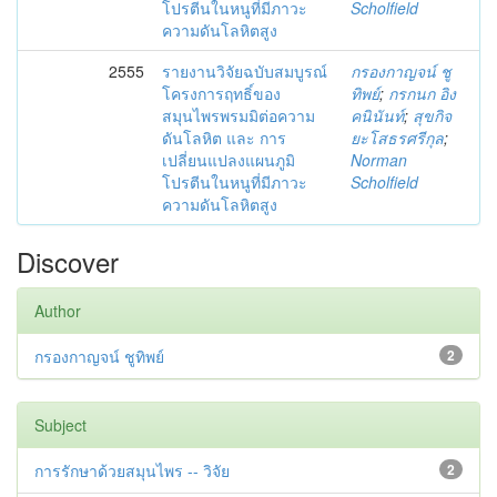
โปรตีนในหนูที่มีภาวะ
Scholfield
ความดันโลหิตสูง
2555
รายงานวิจัยฉบับสมบูรณ์
กรองกาญจน์ ชู
โครงการฤทธิ์ของ
ทิพย์
;
กรกนก อิง
สมุนไพรพรมมิต่อความ
คนินันท์
;
สุขกิจ
ดันโลหิต และ การ
ยะโสธรศรีกุล
;
เปลี่ยนแปลงแผนภูมิ
Norman
โปรตีนในหนูที่มีภาวะ
Scholfield
ความดันโลหิตสูง
Discover
Author
กรองกาญจน์ ชูทิพย์
2
Subject
การรักษาด้วยสมุนไพร -- วิจัย
2