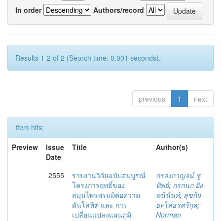
In order
Authors/record
Results 1-2 of 2 (Search time: 0.001 seconds).
previous
1
next
Item hits:
Preview
Issue
Title
Author(s)
Date
2555
รายงานวิจัยฉบับสมบูรณ์
กรองกาญจน์ ชู
โครงการฤทธิ์ของ
ทิพย์
;
กรกนก อิง
สมุนไพรพรมมิต่อความ
คนินันท์
;
สุขกิจ
ดันโลหิต และ การ
ยะโสธรศรีกุล
;
เปลี่ยนแปลงแผนภูมิ
Norman