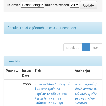
In order
Authors/record
Results 1-2 of 2 (Search time: 0.001 seconds).
previous
1
next
Item hits:
Preview
Issue
Title
Author(s)
Date
2555
รายงานวิจัยฉบับสมบูรณ์
กรองกาญจน์ ชู
โครงการฤทธิ์ของ
ทิพย์
;
กรกนก อิง
สมุนไพรพรมมิต่อความ
คนินันท์
;
สุขกิจ
ดันโลหิต และ การ
ยะโสธรศรีกุล
;
เปลี่ยนแปลงแผนภูมิ
Norman