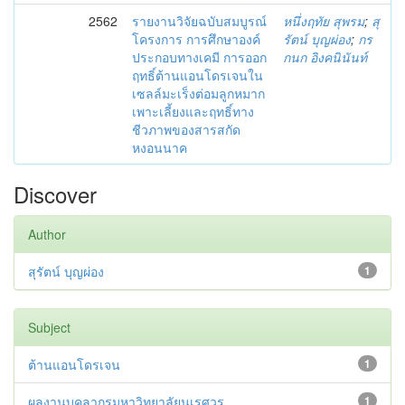
2562
รายงานวิจัยฉบับสมบูรณ์
หนึ่งฤทัย สุพรม
;
สุ
โครงการ การศึกษาองค์
รัตน์ บุญผ่อง
;
กร
ประกอบทางเคมี การออก
กนก อิงคนินันท์
ฤทธิ์ต้านแอนโดรเจนใน
เซลล์มะเร็งต่อมลูกหมาก
เพาะเลี้ยงและฤทธิ์ทาง
ชีวภาพของสารสกัด
หงอนนาค
Discover
Author
สุรัตน์ บุญผ่อง
1
Subject
ต้านแอนโดรเจน
1
ผลงานบุคลากรมหาวิทยาลัยนเรศวร
1