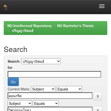
Skip
navigation
NU Intellectual Repository
NU Bachelor’s Thesis
ปริญญานิพนธ์
Search
Search:
for
Current filters: