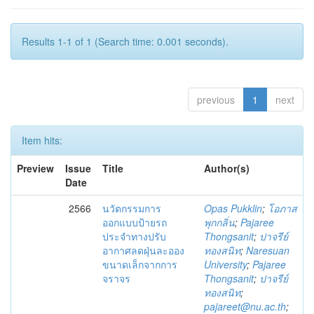
Results 1-1 of 1 (Search time: 0.001 seconds).
previous
1
next
Item hits:
Preview
Issue
Title
Author(s)
Date
2566
นวัตกรรม​การ​
Opas Pukklin
;
โอภาส
ออกแบบ​ป้าย​รถ
พุกกลิ่น
;
Pajaree
ประจำทาง​ปรับ
Thongsanit
;
ปาจรีย์
อากาศ​ลดฝุ่นละออง​
ทองสนิท
;
Naresuan
ขนาดเล็กจากการ
University
;
Pajaree
จราจร
Thongsanit
;
ปาจรีย์
ทองสนิท
;
pajareet@nu.ac.th
;