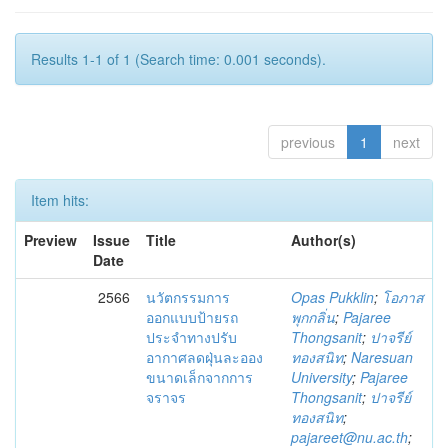
Results 1-1 of 1 (Search time: 0.001 seconds).
previous
1
next
Item hits:
Preview
Issue
Title
Author(s)
Date
2566
นวัตกรรม​การ​
Opas Pukklin
;
โอภาส
ออกแบบ​ป้าย​รถ
พุกกลิ่น
;
Pajaree
ประจำทาง​ปรับ
Thongsanit
;
ปาจรีย์
อากาศ​ลดฝุ่นละออง​
ทองสนิท
;
Naresuan
ขนาดเล็กจากการ
University
;
Pajaree
จราจร
Thongsanit
;
ปาจรีย์
ทองสนิท
;
pajareet@nu.ac.th
;