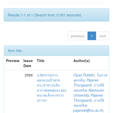
Results 1-1 of 1 (Search time: 0.001 seconds).
previous
1
next
Item hits:
Preview
Issue
Title
Author(s)
Date
2566
นวัตกรรม​การ​
Opas Pukklin
;
โอภาส
ออกแบบ​ป้าย​รถ
พุกกลิ่น
;
Pajaree
ประจำทาง​ปรับ
Thongsanit
;
ปาจรีย์
อากาศ​ลดฝุ่นละออง​
ทองสนิท
;
Naresuan
ขนาดเล็กจากการ
University
;
Pajaree
จราจร
Thongsanit
;
ปาจรีย์
ทองสนิท
;
pajareet@nu.ac.th
;