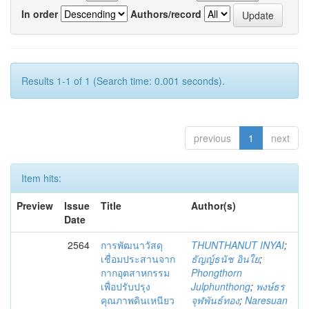
In order
Authors/record
Results 1-1 of 1 (Search time: 0.001 seconds).
previous
1
next
Item hits:
Preview
Issue
Title
Author(s)
Date
2564
การพัฒนาวัสดุ
THUNTHANUT INYAI
;
เชื่อมประสานจาก
ธัญญ์ธนัช อินใย
;
กากอุตสาหกรรม
Phongthorn
เพื่อปรับปรุง
Julphunthong
;
พงษ์ธร
คุณภาพดินเหนียว
จุฬพันธ์ทอง
;
Naresuan