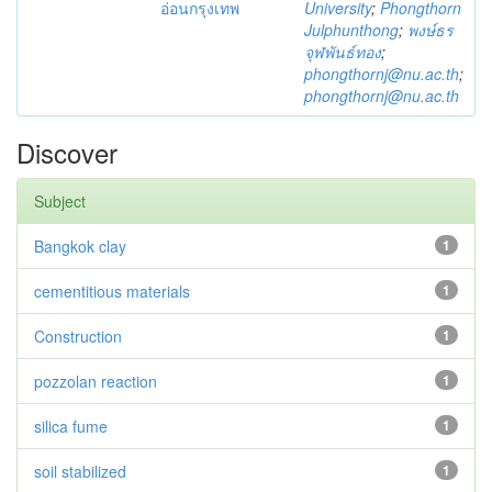
อ่อนกรุงเทพ
University
;
Phongthorn
Julphunthong
;
พงษ์ธร
จุฬพันธ์ทอง
;
phongthornj@nu.ac.th
;
phongthornj@nu.ac.th
Discover
Subject
Bangkok clay
1
cementitious materials
1
Construction
1
pozzolan reaction
1
silica fume
1
soil stabilized
1