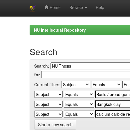
Home
Browse
Help
Skip
navigation
NU Intellectual Repository
Search
Search:
for
Current filters:
Start a new search