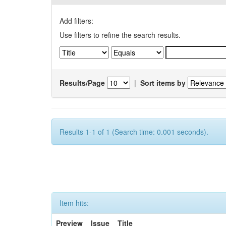
Add filters:
Use filters to refine the search results.
Results/Page
|
Sort items by
Results 1-1 of 1 (Search time: 0.001 seconds).
Item hits:
Preview
Issue
Title