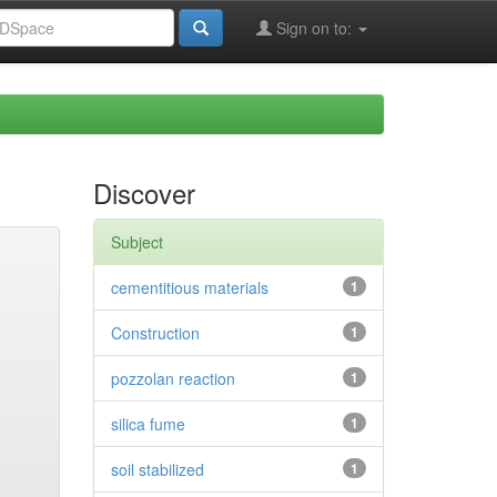
Sign on to:
Discover
Subject
cementitious materials
1
Construction
1
pozzolan reaction
1
silica fume
1
soil stabilized
1