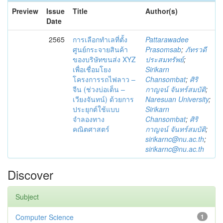
Preview
Issue
Title
Author(s)
Date
2565
การเลือกทำเลที่ตั้ง
Pattarawadee
ศูนย์กระจายสินค้า
Prasomsab
;
ภัทรวดี
ของบริษัทขนส่ง XYZ
ประสมทรัพย์
;
เพื่อเชื่อมโยง
Sirikarn
โครงการรถไฟลาว –
Chansombat
;
ศิริ
จีน (ช่วงบ่อเต็น –
กาญจน์ จันทร์สมบัติ
;
เวียงจันทน์) ด้วยการ
Naresuan University
;
ประยุกต์ใช้แบบ
Sirikarn
จำลองทาง
Chansombat
;
ศิริ
คณิตศาสตร์
กาญจน์ จันทร์สมบัติ
;
sirikarnc@nu.ac.th
;
sirikarnc@nu.ac.th
Discover
Subject
Computer Science
1