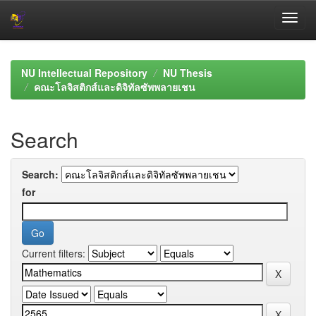
Skip
navigation
NU Intellectual Repository
NU Thesis
คณะโลจิสติกส์และดิจิทัลซัพพลายเชน
Search
Search:
for
Current filters: