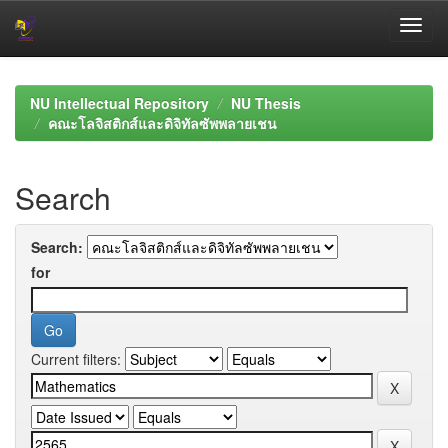
Skip
navigation
NU Intellectual Repository
NU Thesis
คณะโลจิสติกส์และดิจิทัลซัพพลายเชน
Search
Search:
for
Current filters: