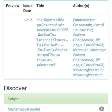
Preview
Issue
Title
Author(s)
Date
2565
การเลือกทำเลที่ตั้ง
Pattarawadee
ศูนย์กระจายสินค้า
Prasomsab
;
ภัทรวดี
ของบริษัทขนส่ง XYZ
ประสมทรัพย์
;
เพื่อเชื่อมโยง
Sirikarn
โครงการรถไฟลาว –
Chansombat
;
ศิริ
จีน (ช่วงบ่อเต็น –
กาญจน์ จันทร์สมบัติ
;
เวียงจันทน์) ด้วยการ
Naresuan University
;
ประยุกต์ใช้แบบ
Sirikarn
จำลองทาง
Chansombat
;
ศิริ
คณิตศาสตร์
กาญจน์ จันทร์สมบัติ
;
sirikarnc@nu.ac.th
;
sirikarnc@nu.ac.th
Discover
Subject
Mathematical model
1