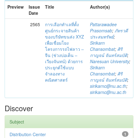
Preview
Issue
Title
Author(s)
Date
2565
การเลือกทำเลที่ตั้ง
Pattarawadee
ศูนย์กระจายสินค้า
Prasomsab
;
ภัทรวดี
ของบริษัทขนส่ง XYZ
ประสมทรัพย์
;
เพื่อเชื่อมโยง
Sirikarn
โครงการรถไฟลาว –
Chansombat
;
ศิริ
จีน (ช่วงบ่อเต็น –
กาญจน์ จันทร์สมบัติ
;
เวียงจันทน์) ด้วยการ
Naresuan University
;
ประยุกต์ใช้แบบ
Sirikarn
จำลองทาง
Chansombat
;
ศิริ
คณิตศาสตร์
กาญจน์ จันทร์สมบัติ
;
sirikarnc@nu.ac.th
;
sirikarnc@nu.ac.th
Discover
Subject
Distribution Center
1