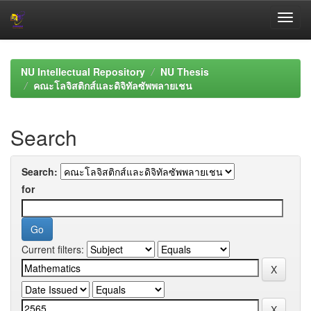
Skip
navigation
NU Intellectual Repository
NU Thesis
คณะโลจิสติกส์และดิจิทัลซัพพลายเชน
Search
Search:
for
Current filters: