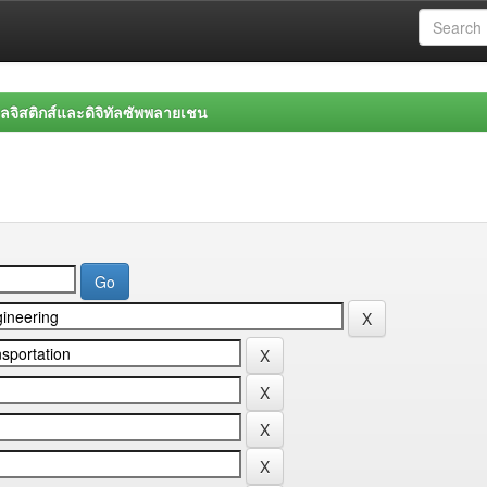
จิสติกส์และดิจิทัลซัพพลายเชน