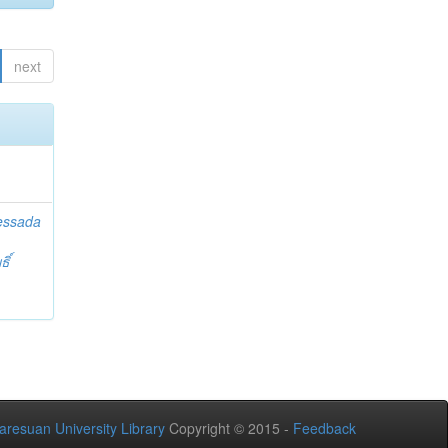
next
essada
ิ์
aresuan University Library
Copyright © 2015 -
Feedback