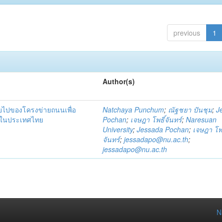
previous
1
Author(s)
ายไปของโครงข่ายถนนเพื่อ
Natchaya Punchum
;
ณัฐชยา ปันชุม
;
J
าคในประเทศไทย
Pochan
;
เจษฎา โพธิ์จันทร์
;
Naresuan
University
;
Jessada Pochan
;
เจษฎา โพธ
จันทร์
;
jessadapo@nu.ac.th
;
jessadapo@nu.ac.th
N