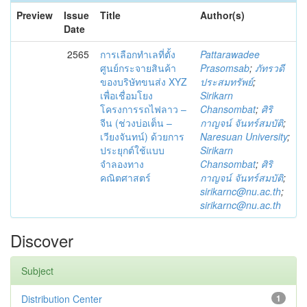
Preview
Issue
Title
Author(s)
Date
2565
การเลือกทำเลที่ตั้ง
Pattarawadee
ศูนย์กระจายสินค้า
Prasomsab
;
ภัทรวดี
ของบริษัทขนส่ง XYZ
ประสมทรัพย์
;
เพื่อเชื่อมโยง
Sirikarn
โครงการรถไฟลาว –
Chansombat
;
ศิริ
จีน (ช่วงบ่อเต็น –
กาญจน์ จันทร์สมบัติ
;
เวียงจันทน์) ด้วยการ
Naresuan University
;
ประยุกต์ใช้แบบ
Sirikarn
จำลองทาง
Chansombat
;
ศิริ
คณิตศาสตร์
กาญจน์ จันทร์สมบัติ
;
sirikarnc@nu.ac.th
;
sirikarnc@nu.ac.th
Discover
Subject
Distribution Center
1