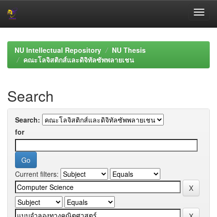
Skip
navigation
NU Intellectual Repository
NU Thesis
คณะโลจิสติกส์และดิจิทัลซัพพลายเชน
Search
Search:
for
Current filters: