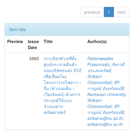
previous
1
next
Item hits:
Preview
Issue
Title
Author(s)
Date
2565
การเลือกทำเลที่ตั้ง
Pattarawadee
ศูนย์กระจายสินค้า
Prasomsab
;
ภัทรวดี
ของบริษัทขนส่ง XYZ
ประสมทรัพย์
;
เพื่อเชื่อมโยง
Sirikarn
โครงการรถไฟลาว –
Chansombat
;
ศิริ
จีน (ช่วงบ่อเต็น –
กาญจน์ จันทร์สมบัติ
;
เวียงจันทน์) ด้วยการ
Naresuan University
;
ประยุกต์ใช้แบบ
Sirikarn
จำลองทาง
Chansombat
;
ศิริ
คณิตศาสตร์
กาญจน์ จันทร์สมบัติ
;
sirikarnc@nu.ac.th
;
sirikarnc@nu.ac.th