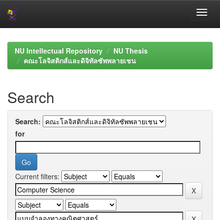
Skip
navigation
NU Intellectual Repository
NU Thesis
คณะโลจิสติกส์และดิจิทัลซัพพลายเชน
Search
Search:
for
Current filters: