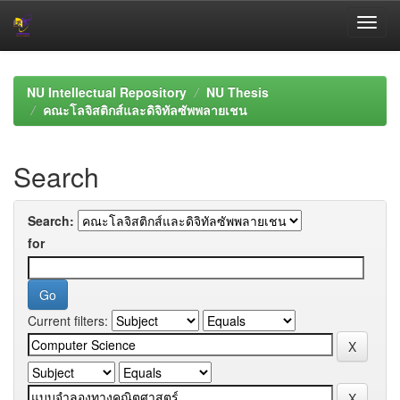
Skip
navigation
NU Intellectual Repository
NU Thesis
คณะโลจิสติกส์และดิจิทัลซัพพลายเชน
Search
Search:
for
Current filters: