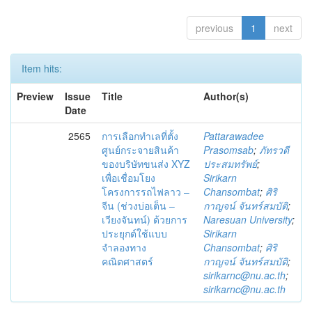
previous
1
next
Item hits:
Preview
Issue
Title
Author(s)
Date
2565
การเลือกทำเลที่ตั้ง
Pattarawadee
ศูนย์กระจายสินค้า
Prasomsab
;
ภัทรวดี
ของบริษัทขนส่ง XYZ
ประสมทรัพย์
;
เพื่อเชื่อมโยง
Sirikarn
โครงการรถไฟลาว –
Chansombat
;
ศิริ
จีน (ช่วงบ่อเต็น –
กาญจน์ จันทร์สมบัติ
;
เวียงจันทน์) ด้วยการ
Naresuan University
;
ประยุกต์ใช้แบบ
Sirikarn
จำลองทาง
Chansombat
;
ศิริ
คณิตศาสตร์
กาญจน์ จันทร์สมบัติ
;
sirikarnc@nu.ac.th
;
sirikarnc@nu.ac.th