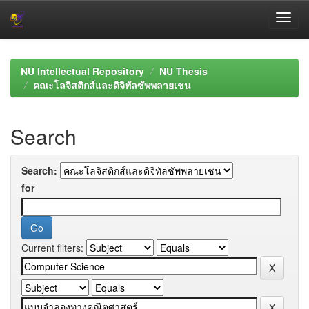
Skip
navigation
NU Intellectual Repository
NU Thesis
คณะโลจิสติกส์และดิจิทัลซัพพลายเชน
Search
Search:
for
Current filters: