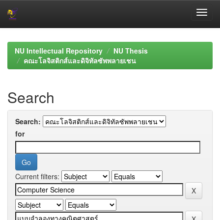
Skip
navigation
NU Intellectual Repository
NU Thesis
คณะโลจิสติกส์และดิจิทัลซัพพลายเชน
Search
Search:
for
Current filters: