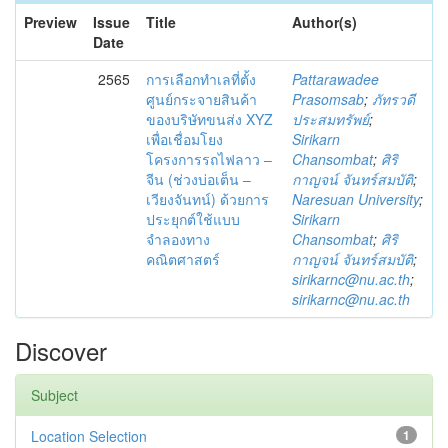
Preview
Issue
Title
Author(s)
Date
2565
การเลือกทำเลที่ตั้ง
Pattarawadee
ศูนย์กระจายสินค้า
Prasomsab
;
ภัทรวดี
ของบริษัทขนส่ง XYZ
ประสมทรัพย์
;
เพื่อเชื่อมโยง
Sirikarn
โครงการรถไฟลาว –
Chansombat
;
ศิริ
จีน (ช่วงบ่อเต็น –
กาญจน์ จันทร์สมบัติ
;
เวียงจันทน์) ด้วยการ
Naresuan University
;
ประยุกต์ใช้แบบ
Sirikarn
จำลองทาง
Chansombat
;
ศิริ
คณิตศาสตร์
กาญจน์ จันทร์สมบัติ
;
sirikarnc@nu.ac.th
;
sirikarnc@nu.ac.th
Discover
Subject
Location Selection
1