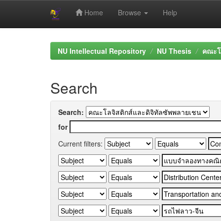
Home
Browse
Help
Skip
navigation
NU Intellectual Repository
NU Thesis
คณะโล
Search
Search:
for
Current filters: