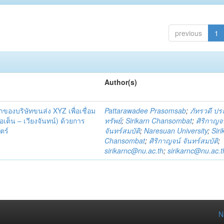
previous
1
Author(s)
้าของบริษัทขนส่ง XYZ เพื่อเชื่อม
Pattarawadee Prasomsab
;
ภัทรวดี ป
เต็น – เวียงจันทน์) ด้วยการ
ทรัพย์
;
Sirikarn Chansombat
;
ศิริกาญจ
ตร์
จันทร์สมบัติ
;
Naresuan University
;
Siri
Chansombat
;
ศิริกาญจน์ จันทร์สมบัติ
;
sirikarnc@nu.ac.th
;
sirikarnc@nu.ac.t
N