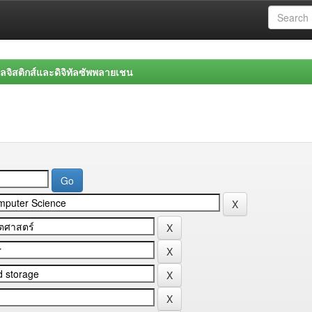
จิสติกส์และดิจิทัลซัพพลายเชน