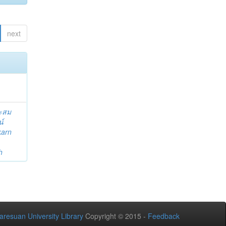
next
ระสม
น์
karn
h
aresuan University Library
Copyright © 2015 -
Feedback