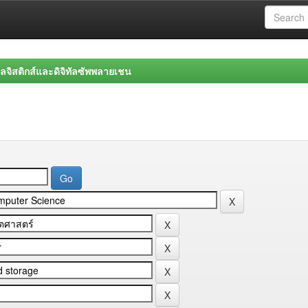
จิสติกส์และดิจิทัลซัพพลายเชน