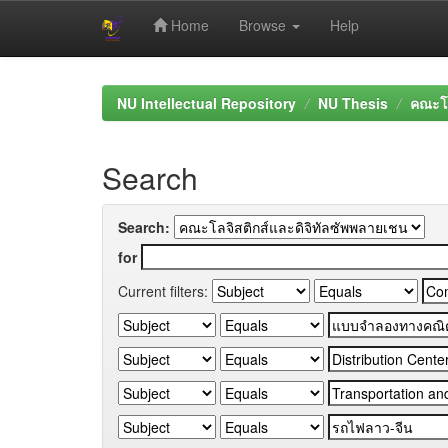
Home
Browse
Help
Skip
navigation
NU Intellectual Repository
NU Thesis
คณะโล
Search
Search:
for
Current filters: