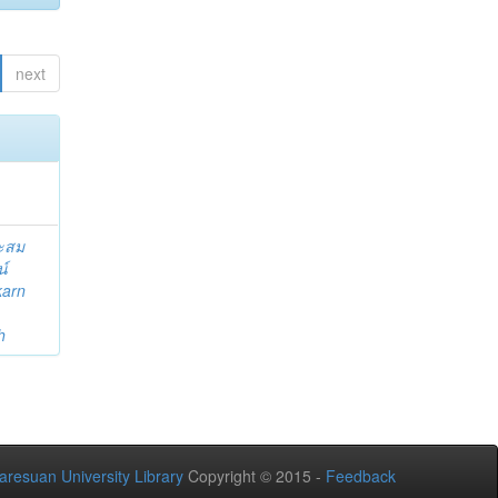
next
ระสม
น์
karn
h
aresuan University Library
Copyright © 2015 -
Feedback