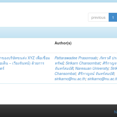
previous
1
Author(s)
้าของบริษัทขนส่ง XYZ เพื่อเชื่อม
Pattarawadee Prasomsab
;
ภัทรวดี ป
เต็น – เวียงจันทน์) ด้วยการ
ทรัพย์
;
Sirikarn Chansombat
;
ศิริกาญจ
ตร์
จันทร์สมบัติ
;
Naresuan University
;
Siri
Chansombat
;
ศิริกาญจน์ จันทร์สมบัติ
;
sirikarnc@nu.ac.th
;
sirikarnc@nu.ac.t
N