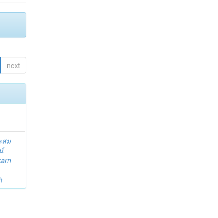
next
ระสม
น์
karn
h