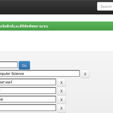
จิสติกส์และดิจิทัลซัพพลายเชน