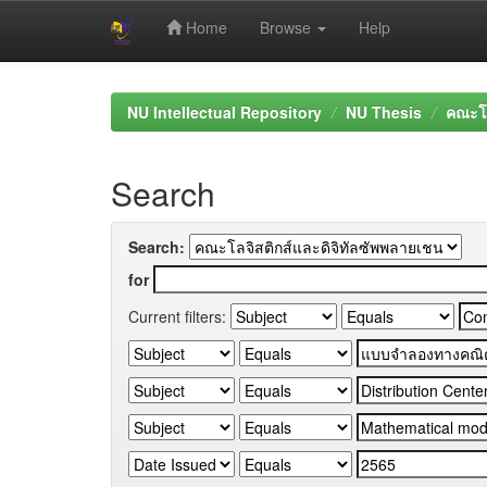
Home
Browse
Help
Skip
navigation
NU Intellectual Repository
NU Thesis
คณะโล
Search
Search:
for
Current filters: