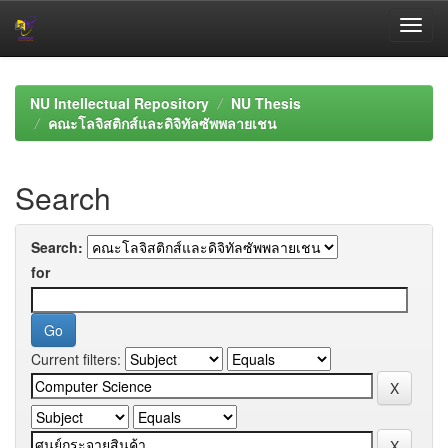
Skip
navigation
NU Intellectual Repository
NU Thesis
คณะโลจิสติกส์และดิจิทัลซัพพลายเชน
Search
Search:
for
Current filters: