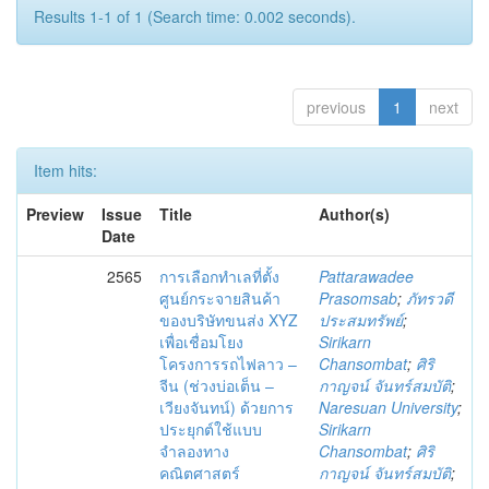
Results 1-1 of 1 (Search time: 0.002 seconds).
previous
1
next
Item hits:
Preview
Issue
Title
Author(s)
Date
2565
การเลือกทำเลที่ตั้ง
Pattarawadee
ศูนย์กระจายสินค้า
Prasomsab
;
ภัทรวดี
ของบริษัทขนส่ง XYZ
ประสมทรัพย์
;
เพื่อเชื่อมโยง
Sirikarn
โครงการรถไฟลาว –
Chansombat
;
ศิริ
จีน (ช่วงบ่อเต็น –
กาญจน์ จันทร์สมบัติ
;
เวียงจันทน์) ด้วยการ
Naresuan University
;
ประยุกต์ใช้แบบ
Sirikarn
จำลองทาง
Chansombat
;
ศิริ
คณิตศาสตร์
กาญจน์ จันทร์สมบัติ
;